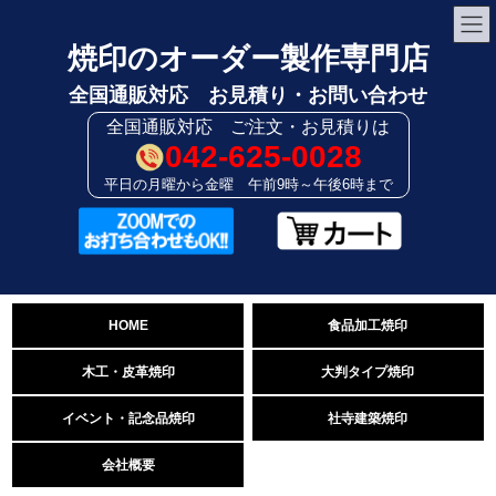
コ
ナ
ン
ビ
テ
ゲ
焼印のオーダー製作専門店
ン
ー
ツ
シ
全国通販対応 お見積り・お問い合わせ
へ
ョ
全国通販対応 ご注文・お見積りは
ス
ン
キ
に
042-625-0028
ッ
移
平日の月曜から金曜 午前9時～午後6時まで
プ
動
HOME
食品加工焼印
木工・皮革焼印
大判タイプ焼印
イベント・
記念品焼印
社寺建築焼印
会社概要