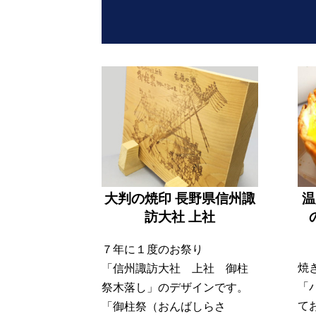
大判の焼印 長野県信州諏
温
訪大社 上社
７年に１度のお祭り
焼
「信州諏訪大社 上社 御柱
「
祭木落し」のデザインです。
て
「御柱祭（おんばしらさ