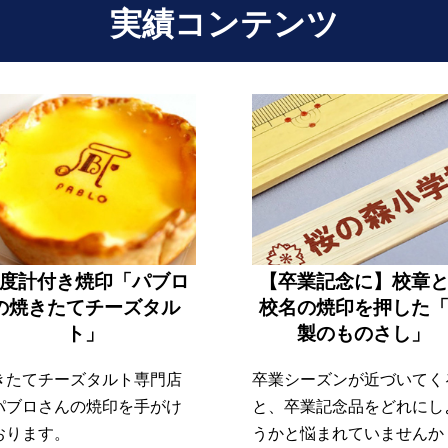
実績コンテンツ
度計付き焼印「パブロ
【卒業記念に】校章
の焼きたてチーズタル
校名の焼印を押した
ト」
製のものさし」
きたてチーズタルト専門店
卒業シーズンが近づいてく
パブロさんの焼印を手がけ
と、卒業記念品をどれにし
おります。
うかと悩まれていませんか