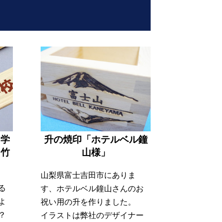
と学
升の焼印「ホテルベル鐘
「竹
山様」
山梨県富士吉田市にありま
る
す、ホテルベル鐘山さんのお
よ
祝い用の升を作りました。
？
イラストは弊社のデザイナー