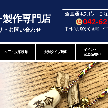
全国通販対応 ご
ー製作専門店
042-62
平日の月曜から金曜 午
り・お問い合わせ
イベント・
木工・皮革焼印
大判タイプ焼印
記念品焼印