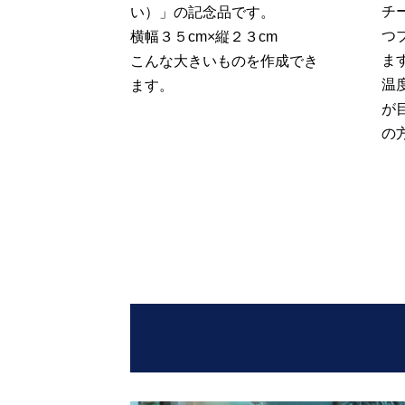
チ
い）」の記念品です。
つ
横幅３５cm×縦２３cm
ま
こんな大きいものを作成でき
温
ます。
が
の