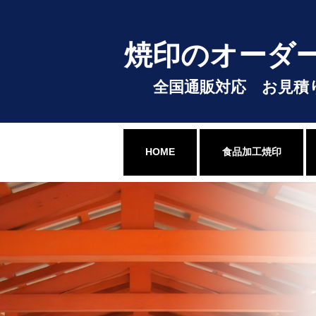
コ
ナ
ン
ビ
テ
ゲ
焼印のオーダ
ン
ー
ツ
シ
へ
ョ
全国通販対応 お見積
ス
ン
キ
に
ッ
移
プ
動
HOME
食品加工焼印