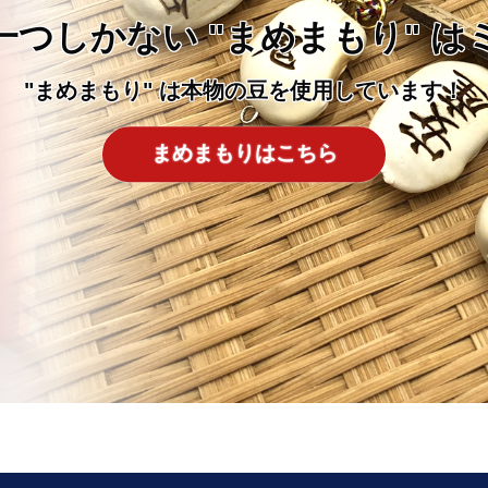
一つしかない "まめまもり" は
"まめまもり" は本物の豆を使用しています！
まめまもりはこちら