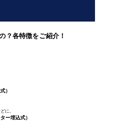
の？各特徴をご紹介！
。
込式）
。
などに。
ーター埋込式）