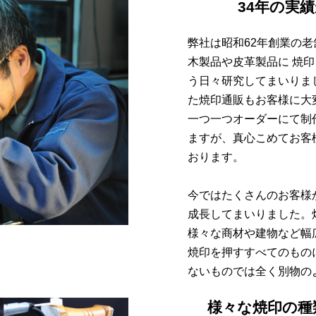
34年の実
弊社は昭和62年創業の
木製品や皮革製品に 焼
う日々研究してまいりま
た焼印通販もお客様に大
一つ一つオーダーにて制
ますが、真心こめてお客
おります。
今ではたくさんのお客様
成長してまいりました。
様々な商材や建物など幅
焼印を押すすべてのもの
ないものでは全く別物の
様々な焼印の種