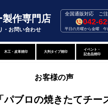
全国通販対応 ご
ー製作専門店
042-62
平日の月曜から金曜 午
り・お問い合わせ
イベント・
木工・皮革焼印
大判タイプ焼印
記念品焼印
お客様の声
「パブロの焼きたてチー