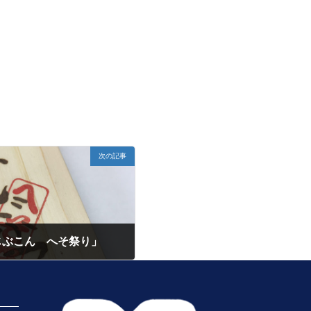
次の記事
じぶこん へそ祭り」