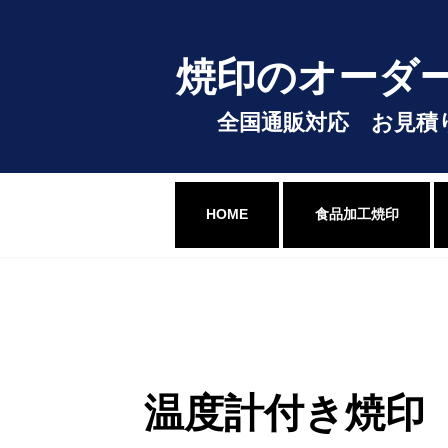
コ
ナ
ン
ビ
テ
ゲ
焼印のオーダ
ン
ー
ツ
シ
へ
ョ
全国通販対応 お見積
ス
ン
キ
に
ッ
移
プ
動
HOME
食品加工焼印
温度計付き焼印