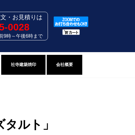
注文・お見積りは
5-0028
前9時～午後6時まで
社寺建築焼印
会社概要
ズタルト」