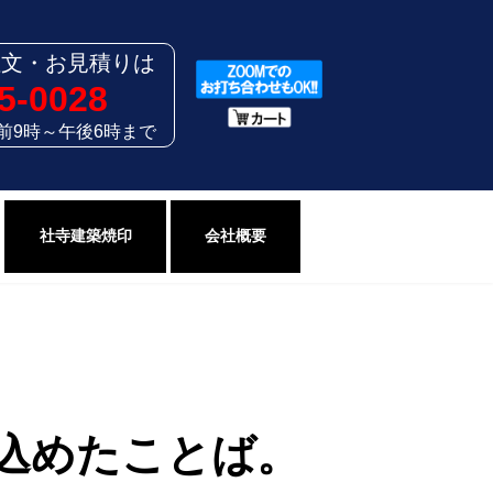
注文・お見積りは
5-0028
前9時～午後6時まで
社寺建築焼印
会社概要
込めたことば。