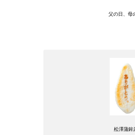
父の日、母
松澤蒲鉾