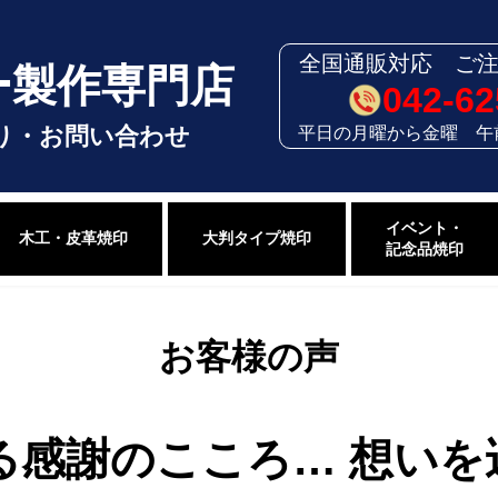
全国通販対応 ご
ー製作専門店
042-62
平日の月曜から金曜 午
り・お問い合わせ
イベント・
木工・皮革焼印
大判タイプ焼印
記念品焼印
お客様の声
る感謝のこころ… 想いを