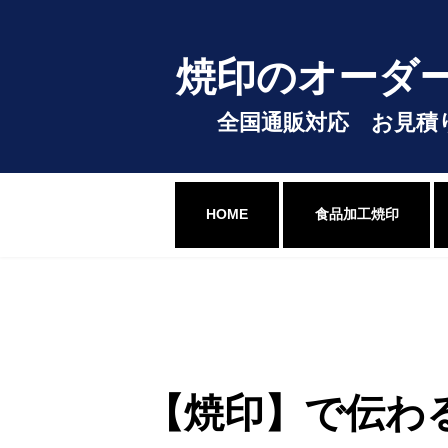
コ
ナ
ン
ビ
テ
ゲ
焼印のオーダ
ン
ー
ツ
シ
へ
ョ
全国通販対応 お見積
ス
ン
キ
に
ッ
移
プ
動
HOME
食品加工焼印
【焼印】で伝わ