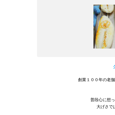
創業１００年の老舗
普段心に想っ
大げさで